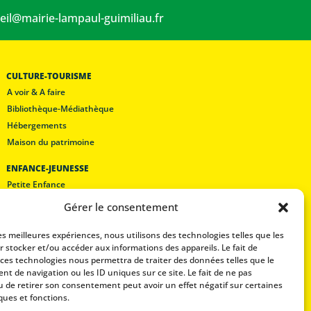
eil@mairie-lampaul-guimiliau.fr
CULTURE-TOURISME
A voir & A faire
Bibliothèque-Médiathèque
Hébergements
Maison du patrimoine
ENFANCE-JEUNESSE
Petite Enfance
Les écoles
Gérer le consentement
Lam’pôle loisirs
Restaurant scolaire
les meilleures expériences, nous utilisons des technologies telles que les
r stocker et/ou accéder aux informations des appareils. Le fait de
 ces technologies nous permettra de traiter des données telles que le
Mentions légales
t de navigation ou les ID uniques sur ce site. Le fait de ne pas
Politique de confidentialité
u de retirer son consentement peut avoir un effet négatif sur certaines
ques et fonctions.