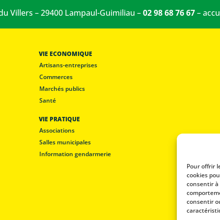
 du Villers – 29400 Lampaul-Guimiliau –
02 98 68 76 67
–
accu
VIE ECONOMIQUE
Artisans-entreprises
Commerces
Marchés publics
Santé
VIE PRATIQUE
Associations
Salles municipales
Information gendarmerie
Pour offrir 
cookies pou
consentir à
comportemen
consentir o
caractéristi