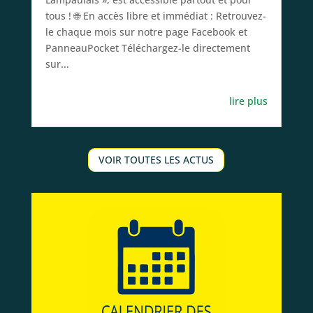
tous ! ​🌐 En accès libre et immédiat : ​Retrouvez-
le chaque mois sur notre page Facebook et
PanneauPocket ​Téléchargez-le directement
sur...
lire plus
VOIR TOUTES LES ACTUS