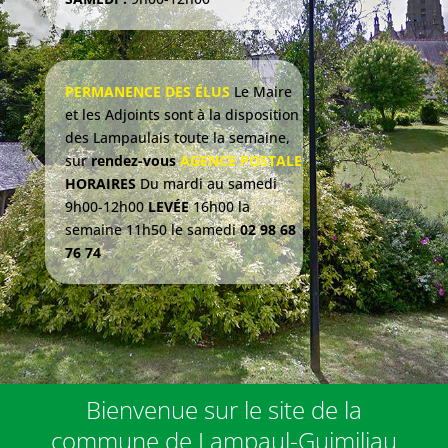
PERMANENCE DES ÉLUS
Le Maire
et les Adjoints
sont à la disposition
des Lampaulais
toute la semaine,
sur
rendez-vous
AGENCE POSTALE
HORAIRES
Du mardi au samedi
9h00-12h00
LEVÉE
16h00 la
semaine
11h50 le samedi
02 98 68
76 74
Bienvenue sur le site de la
commune de Lampaul-Guimiliau