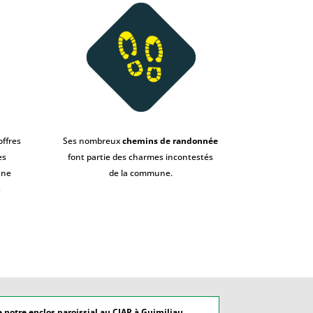
offres
Ses nombreux
chemins de randonnée
es
font partie des charmes incontestés
une
de la commune.
t
 notre enclos paroissial au CIAP à Guimiliau