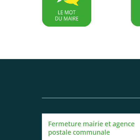
Fermeture mairie et agence
postale communale