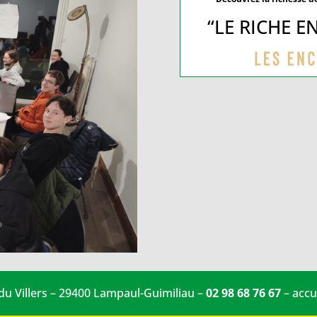
“LE RICHE 
 du Villers – 29400 Lampaul-Guimiliau –
02 98 68 76 67
–
accu
VIE ECONOMIQUE
Artisans-entreprises