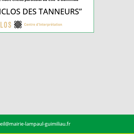
ENCLOS DES TANNEURS”
eil@mairie-lampaul-guimiliau.fr
CULTURE-TOURISME
A voir & A faire