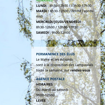
HORAIRES
LUNDI :
8h30-12h00 / 13h30-17h30
MARDI :
8h30-12h00 / Fermé l’après-
midi
MERCREDI/JEUDI/VENDREDI
8h30-12h00 / 13h30-17h30
SAMEDI :
9h00-12h00
PERMANENCE DES ÉLUS
Le Maire et les Adjoints
sont à la disposition des Lampaulais
toute la semaine, sur
rendez-vous
AGENCE POSTALE
HORAIRES
Du mardi au samedi
9h00-12h00
LEVÉE