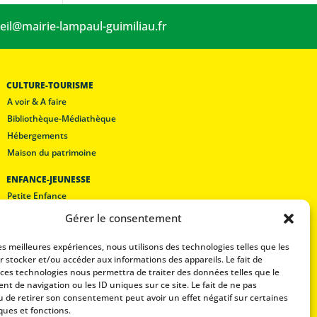
eil@mairie-lampaul-guimiliau.fr
CULTURE-TOURISME
A voir & A faire
Bibliothèque-Médiathèque
Hébergements
Maison du patrimoine
ENFANCE-JEUNESSE
Petite Enfance
Les écoles
Gérer le consentement
Lam’pôle loisirs
les meilleures expériences, nous utilisons des technologies telles que les
Restaurant scolaire
r stocker et/ou accéder aux informations des appareils. Le fait de
 ces technologies nous permettra de traiter des données telles que le
Mentions légales
t de navigation ou les ID uniques sur ce site. Le fait de ne pas
Politique de confidentialité
u de retirer son consentement peut avoir un effet négatif sur certaines
ques et fonctions.