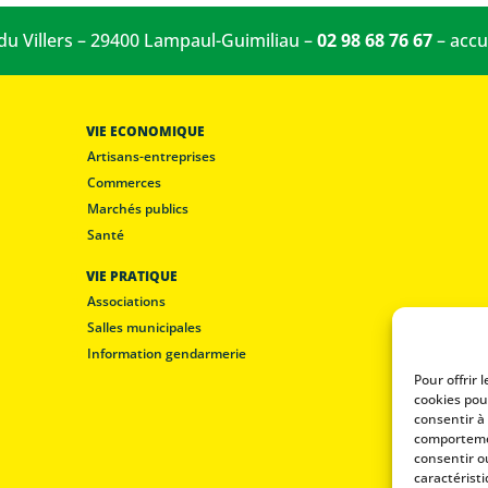
 du Villers – 29400 Lampaul-Guimiliau –
02 98 68 76 67
–
accu
VIE ECONOMIQUE
Artisans-entreprises
Commerces
Marchés publics
Santé
VIE PRATIQUE
Associations
Salles municipales
Information gendarmerie
Pour offrir 
cookies pou
consentir à
comportemen
consentir o
caractéristi