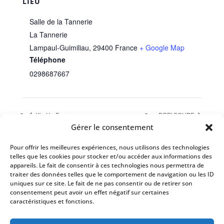
LIEU
Salle de la Tannerie
La Tannerie
Lampaul-Guimiliau
,
29400
France
+ Google Map
Téléphone
0298687667
Kig Ha Farz
DEFI SOUPE
Gérer le consentement
Pour offrir les meilleures expériences, nous utilisons des technologies
Évènements à venir
telles que les cookies pour stocker et/ou accéder aux informations des
appareils. Le fait de consentir à ces technologies nous permettra de
Il n’y a pas d’évènements à venir.
traiter des données telles que le comportement de navigation ou les ID
Notice
uniques sur ce site. Le fait de ne pas consentir ou de retirer son
consentement peut avoir un effet négatif sur certaines
caractéristiques et fonctions.