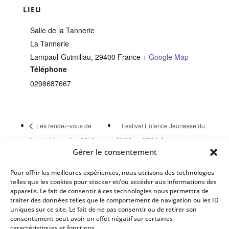
LIEU
Salle de la Tannerie
La Tannerie
Lampaul-Guimiliau
,
29400
France
+ Google Map
Téléphone
0298687667
Les rendez-vous de
Festival Enfance Jeunesse du
l’emploi-formation 2019
30/03 au 05/04
Gérer le consentement
Pour offrir les meilleures expériences, nous utilisons des technologies
Évènements à venir
telles que les cookies pour stocker et/ou accéder aux informations des
appareils. Le fait de consentir à ces technologies nous permettra de
Il n’y a pas d’évènements à venir.
traiter des données telles que le comportement de navigation ou les ID
Notice
uniques sur ce site. Le fait de ne pas consentir ou de retirer son
consentement peut avoir un effet négatif sur certaines
caractéristiques et fonctions.