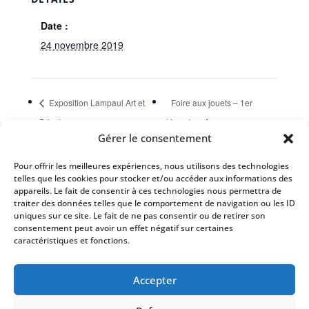
Date :
24 novembre 2019
Exposition Lampaul Art et
Foire aux jouets – 1er
Bricolage
décembre
Gérer le consentement
Pour offrir les meilleures expériences, nous utilisons des technologies
Évènements à venir
telles que les cookies pour stocker et/ou accéder aux informations des
appareils. Le fait de consentir à ces technologies nous permettra de
Il n’y a pas d’évènements à venir.
traiter des données telles que le comportement de navigation ou les ID
Notice
uniques sur ce site. Le fait de ne pas consentir ou de retirer son
consentement peut avoir un effet négatif sur certaines
caractéristiques et fonctions.
Mairie de Lampaul-Guimiliau
– 6, place du
Accepter
Villers – 29400 Lampaul-Guimiliau –
02 98 68 76
67
–
accueil@mairie-lampaul-guimiliau.fr