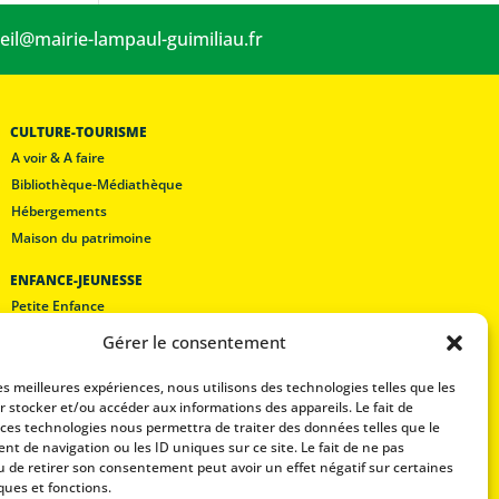
eil@mairie-lampaul-guimiliau.fr
CULTURE-TOURISME
A voir & A faire
Bibliothèque-Médiathèque
Hébergements
Maison du patrimoine
ENFANCE-JEUNESSE
Petite Enfance
Les écoles
Gérer le consentement
Lam’pôle loisirs
Restaurant scolaire
les meilleures expériences, nous utilisons des technologies telles que les
r stocker et/ou accéder aux informations des appareils. Le fait de
 ces technologies nous permettra de traiter des données telles que le
Mentions légales
t de navigation ou les ID uniques sur ce site. Le fait de ne pas
Politique de confidentialité
u de retirer son consentement peut avoir un effet négatif sur certaines
ques et fonctions.