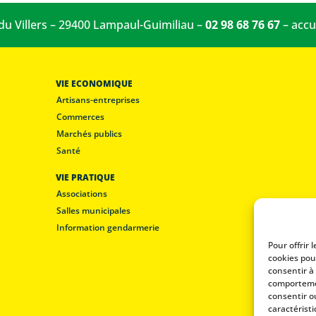
 du Villers – 29400 Lampaul-Guimiliau –
02 98 68 76 67
–
accu
VIE ECONOMIQUE
Artisans-entreprises
Commerces
Marchés publics
Santé
VIE PRATIQUE
Associations
Salles municipales
Information gendarmerie
Pour offrir 
cookies pou
consentir à
comportemen
consentir o
caractéristi