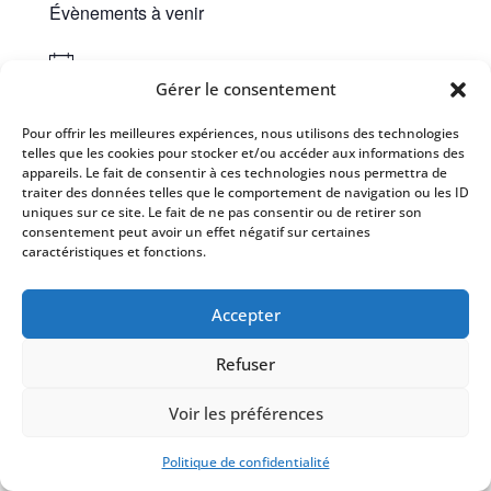
Évènements à venir
Il n’y a pas d’évènements à venir.
Notice
Gérer le consentement
Pour offrir les meilleures expériences, nous utilisons des technologies
telles que les cookies pour stocker et/ou accéder aux informations des
appareils. Le fait de consentir à ces technologies nous permettra de
Mairie de Lampaul-Guimiliau
– 6, place du
traiter des données telles que le comportement de navigation ou les ID
Villers – 29400 Lampaul-Guimiliau –
02 98 68 76
uniques sur ce site. Le fait de ne pas consentir ou de retirer son
67
–
accueil@mairie-lampaul-guimiliau.fr
consentement peut avoir un effet négatif sur certaines
caractéristiques et fonctions.
Accepter
Réalisation
Popcorn Communication
Refuser
Voir les préférences
Politique de confidentialité