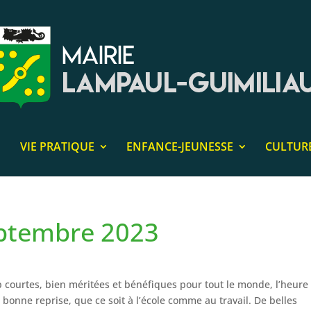
VIE PRATIQUE
ENFANCE-JEUNESSE
CULTUR
eptembre 2023
op courtes, bien méritées et bénéfiques pour tout le monde, l’heure
 bonne reprise, que ce soit à l’école comme au travail. De belles