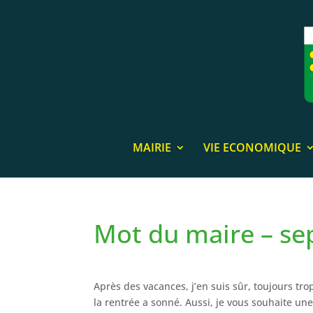
MAIRIE
VIE ECONOMIQUE
Mot du maire – s
Après des vacances, j’en suis sûr, toujours tr
la rentrée a sonné. Aussi, je vous souhaite une