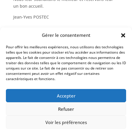
un bon accueil.
Jean-Yves POSTEC
Gérer le consentement
Pour offrir les meilleures expériences, nous utilisons des technologies
Évènements à venir
telles que les cookies pour stocker et/ou accéder aux informations des
appareils. Le fait de consentir à ces technologies nous permettra de
Il n’y a pas d’évènements à venir.
traiter des données telles que le comportement de navigation ou les ID
Notice
uniques sur ce site. Le fait de ne pas consentir ou de retirer son
consentement peut avoir un effet négatif sur certaines
caractéristiques et fonctions.
Mairie de Lampaul-Guimiliau
– 6, place du
Accepter
Villers – 29400 Lampaul-Guimiliau –
02 98 68 76
67
–
accueil@mairie-lampaul-guimiliau.fr
Refuser
Voir les préférences