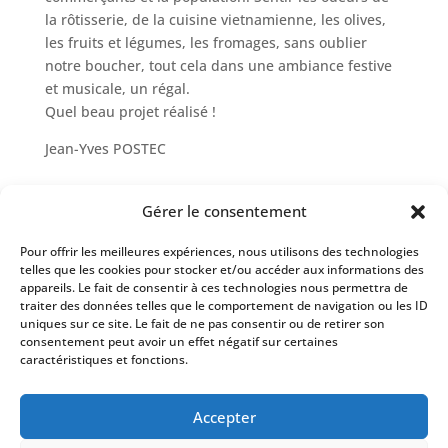
la rôtisserie, de la cuisine vietnamienne, les olives,
les fruits et légumes, les fromages, sans oublier
notre boucher, tout cela dans une ambiance festive
et musicale, un régal.
Quel beau projet réalisé !
Jean-Yves POSTEC
Gérer le consentement
Pour offrir les meilleures expériences, nous utilisons des technologies
Évènements à venir
telles que les cookies pour stocker et/ou accéder aux informations des
appareils. Le fait de consentir à ces technologies nous permettra de
Il n’y a pas d’évènements à venir.
traiter des données telles que le comportement de navigation ou les ID
Notice
uniques sur ce site. Le fait de ne pas consentir ou de retirer son
consentement peut avoir un effet négatif sur certaines
caractéristiques et fonctions.
Mairie de Lampaul-Guimiliau
– 6, place du
Accepter
Villers – 29400 Lampaul-Guimiliau –
02 98 68 76