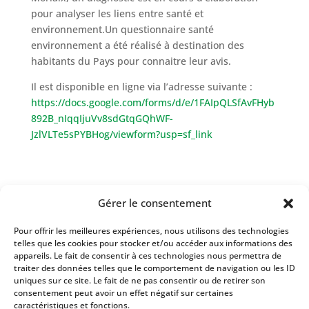
pour analyser les liens entre santé et
environnement.Un questionnaire santé
environnement a été réalisé à destination des
habitants du Pays pour connaitre leur avis.
Il est disponible en ligne via l’adresse suivante :
https://docs.google.com/forms/d/e/1FAIpQLSfAvFHyb
892B_nIqqIjuVv8sdGtqGQhWF-
JzlVLTe5sPYBHog/viewform?usp=sf_link
Gérer le consentement
Pour offrir les meilleures expériences, nous utilisons des technologies
Évènements à venir
telles que les cookies pour stocker et/ou accéder aux informations des
appareils. Le fait de consentir à ces technologies nous permettra de
Il n’y a pas d’évènements à venir.
traiter des données telles que le comportement de navigation ou les ID
Notice
uniques sur ce site. Le fait de ne pas consentir ou de retirer son
consentement peut avoir un effet négatif sur certaines
caractéristiques et fonctions.