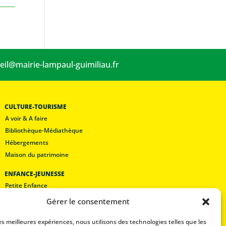
eil@mairie-lampaul-guimiliau.fr
CULTURE-TOURISME
A voir & A faire
Bibliothèque-Médiathèque
Hébergements
Maison du patrimoine
ENFANCE-JEUNESSE
Petite Enfance
Les écoles
Gérer le consentement
Lam’pôle loisirs
les meilleures expériences, nous utilisons des technologies telles que les
Restaurant scolaire