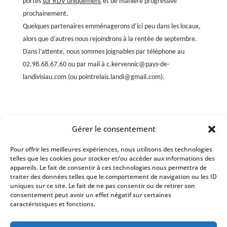
portes
sur RDV uniquement
et de manière progressive
prochainement.
Quelques partenaires emménagerons d’ici peu dans les locaux,
alors que d’autres nous rejoindrons à la rentée de septembre.
Dans l’attente, nous sommes joignables par téléphone au
02.98.68.67.60 ou par mail à
c.kervennic@pays-de-
landivisiau.com
(ou
pointrelais.landi@gmail.com
).
Gérer le consentement
Pour offrir les meilleures expériences, nous utilisons des technologies
Évènements à venir
telles que les cookies pour stocker et/ou accéder aux informations des
appareils. Le fait de consentir à ces technologies nous permettra de
Il n’y a pas d’évènements à venir.
traiter des données telles que le comportement de navigation ou les ID
Notice
uniques sur ce site. Le fait de ne pas consentir ou de retirer son
consentement peut avoir un effet négatif sur certaines
caractéristiques et fonctions.